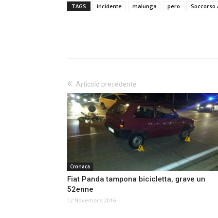
TAGS
incidente
malunga
pero
Soccorso 
Articolo precedente
Cronaca
Fiat Panda tampona bicicletta, grave un
52enne
12 Novembre 2016