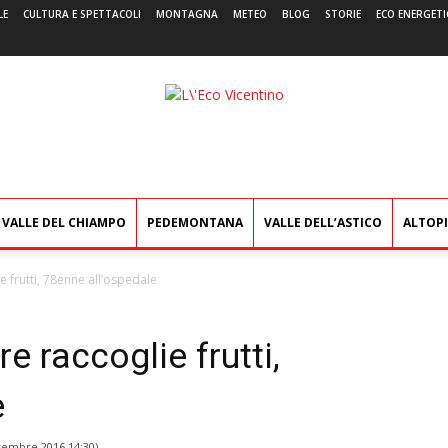
LE
CULTURA E SPETTACOLI
MONTAGNA
METEO
BLOG
STORIE
ECO ENERGETI
L'Eco
Vicentino
VALLE DEL CHIAMPO
PEDEMONTANA
VALLE DELL’ASTICO
ALTOP
 frutti, 78enne all’ospedale
e raccoglie frutti,
e
vembre 2016 14:30
)