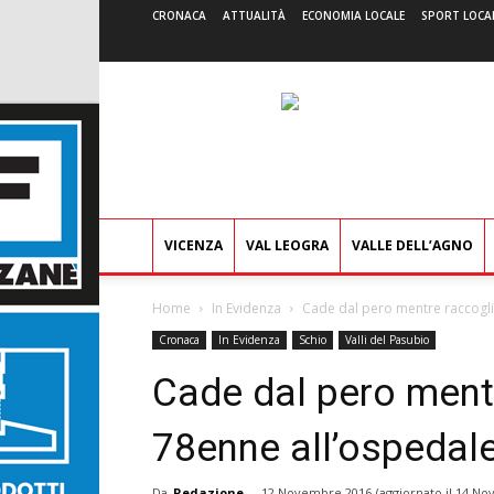
CRONACA
ATTUALITÀ
ECONOMIA LOCALE
SPORT LOCA
VICENZA
VAL LEOGRA
VALLE DELL’AGNO
Home
In Evidenza
Cade dal pero mentre raccoglie
Cronaca
In Evidenza
Schio
Valli del Pasubio
Cade dal pero mentr
78enne all’ospedal
Da
Redazione
-
12 Novembre 2016
(aggiornato il
14 No