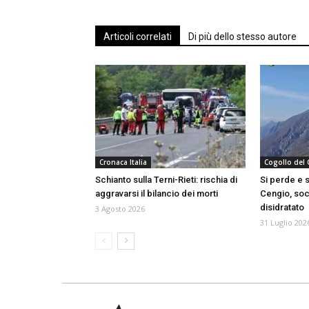
Articoli correlati
Di più dello stesso autore
Cronaca Italia
Cogollo del
Schianto sulla Terni-Rieti: rischia di
Si perde e 
aggravarsi il bilancio dei morti
Cengio, soc
disidratato
3 Agosto 2026
31 Luglio 202