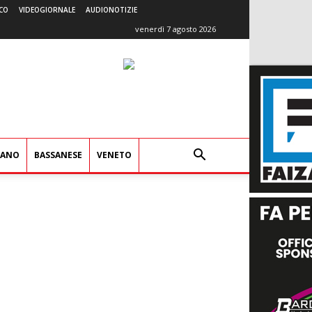
CO
VIDEOGIORNALE
AUDIONOTIZIE
venerdì 7 agosto 2026
IANO
BASSANESE
VENETO