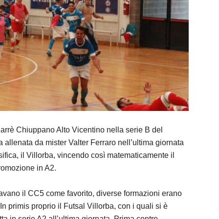
arrè Chiuppano Alto Vicentino nella serie B del
 allenata da mister Valter Ferraro nell’ultima giornata
ifica, il Villorba, vincendo così matematicamente il
romozione in A2.
 davano il CC5 come favorito, diverse formazioni erano
In primis proprio il Futsal Villorba, con i quali si è
tta in serie A2 all’ultima giornata. Prima contro