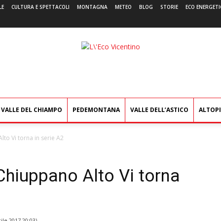
LE
CULTURA E SPETTACOLI
MONTAGNA
METEO
BLOG
STORIE
ECO ENERGETI
L'Eco
Vicentino
VALLE DEL CHIAMPO
PEDEMONTANA
VALLE DELL’ASTICO
ALTOP
lto Vi torna in serie A2
 Chiuppano Alto Vi torna
ile 2017 20:03
)