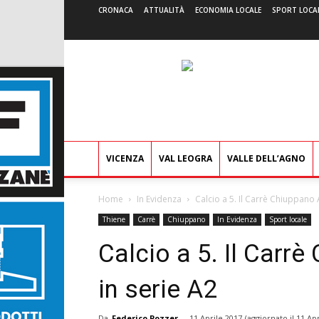
CRONACA
ATTUALITÀ
ECONOMIA LOCALE
SPORT LOCA
VICENZA
VAL LEOGRA
VALLE DELL’AGNO
Home
In Evidenza
Calcio a 5. Il Carrè Chiuppano A
Thiene
Carrè
Chiuppano
In Evidenza
Sport locale
Calcio a 5. Il Carrè
in serie A2
Da
Federico Pozzer
-
11 Aprile 2017
(aggiornato il
11 Apr