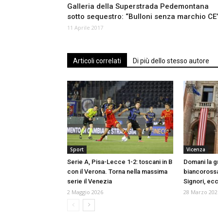
Galleria della Superstrada Pedemontana
sotto sequestro: “Bulloni senza marchio CE
11 Aprile 2017
Articoli correlati
Di più dello stesso autore
Sport
Vicenza
Serie A, Pisa-Lecce 1-2: toscani in B
Domani la g
con il Verona. Torna nella massima
biancorossa
serie il Venezia
Signori, ecco
2 Maggio 2026
28 Marzo 202