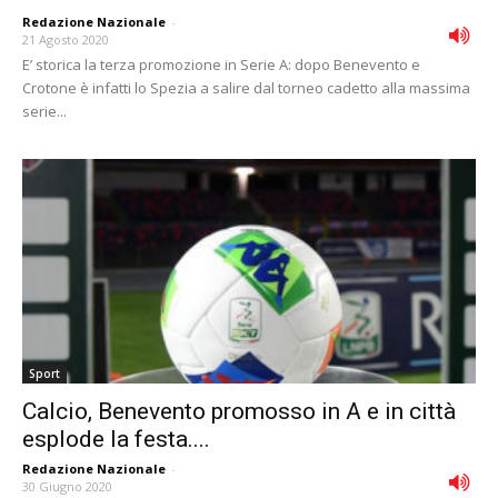
Redazione Nazionale
-
21 Agosto 2020
E’ storica la terza promozione in Serie A: dopo Benevento e
Crotone è infatti lo Spezia a salire dal torneo cadetto alla massima
serie...
Sport
Calcio, Benevento promosso in A e in città
esplode la festa....
Redazione Nazionale
-
30 Giugno 2020