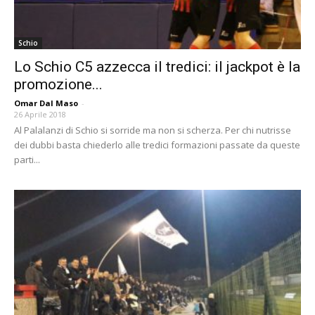
Schio
Lo Schio C5 azzecca il tredici: il jackpot è la
promozione...
Omar Dal Maso
-
26 Aprile 2018
Al Palalanzi di Schio si sorride ma non si scherza. Per chi nutrisse
dei dubbi basta chiederlo alle tredici formazioni passate da queste
parti...