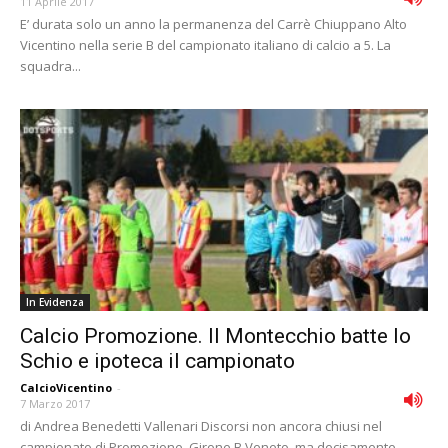
11 Aprile 2017
E’ durata solo un anno la permanenza del Carrè Chiuppano Alto
Vicentino nella serie B del campionato italiano di calcio a 5. La
squadra...
In Evidenza
Calcio Promozione. Il Montecchio batte lo
Schio e ipoteca il campionato
CalcioVicentino
-
7 Marzo 2017
di Andrea Benedetti Vallenari Discorsi non ancora chiusi nel
campionato di Promozione, Girone B Veneto, ma decisamente