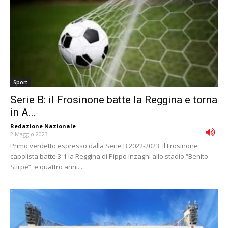
Sport
Serie B: il Frosinone batte la Reggina e torna
in A...
Redazione Nazionale
-
2 Maggio 2023
Primo verdetto espresso dalla Serie B 2022-2023: il Frosinone
capolista batte 3-1 la Reggina di Pippo Inzaghi allo stadio “Benito
Stirpe”, e quattro anni...