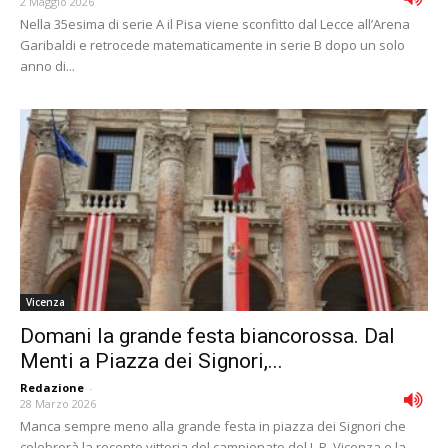
2 Maggio 2026
Nella 35esima di serie A il Pisa viene sconfitto dal Lecce all’Arena
Garibaldi e retrocede matematicamente in serie B dopo un solo
anno di...
Vicenza
Domani la grande festa biancorossa. Dal
Menti a Piazza dei Signori,...
Redazione
-
28 Marzo 2026
Manca sempre meno alla grande festa in piazza dei Signori che
celebrerà la recente vittoria del campionato del L.R. Vicenza e la