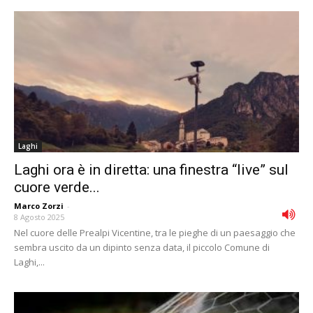
Laghi
Laghi ora è in diretta: una finestra “live” sul
cuore verde...
Marco Zorzi
-
8 Agosto 2025
Nel cuore delle Prealpi Vicentine, tra le pieghe di un paesaggio che
sembra uscito da un dipinto senza data, il piccolo Comune di
Laghi,...