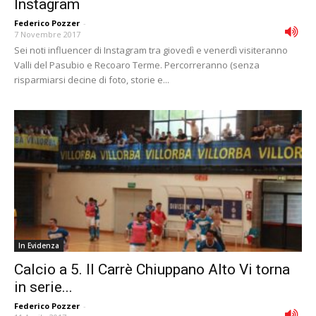
Instagram
Federico Pozzer
-
7 Novembre 2017
Sei noti influencer di Instagram tra giovedì e venerdì visiteranno
Valli del Pasubio e Recoaro Terme. Percorreranno (senza
risparmiarsi decine di foto, storie e...
In Evidenza
Calcio a 5. Il Carrè Chiuppano Alto Vi torna
in serie...
Federico Pozzer
-