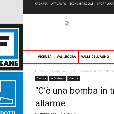
CRONACA
ATTUALITÀ
ECONOMIA LOCALE
SPORT LOCA
VICENZA
VAL LEOGRA
VALLE DELL’AGNO
Home
In Evidenza
“C’è una bomba in tribunale”, 
Cronaca
In Evidenza
Vicenza
“C’è una bomba in t
allarme
Da
Redazione
-
21 Luglio 2017