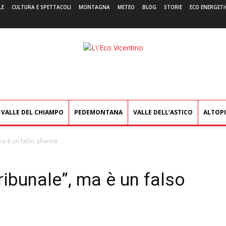
LE
CULTURA E SPETTACOLI
MONTAGNA
METEO
BLOG
STORIE
ECO ENERGETI
L'Eco
Vicentino
VALLE DEL CHIAMPO
PEDEMONTANA
VALLE DELL’ASTICO
ALTOP
ma è un falso allarme
ribunale”, ma è un falso