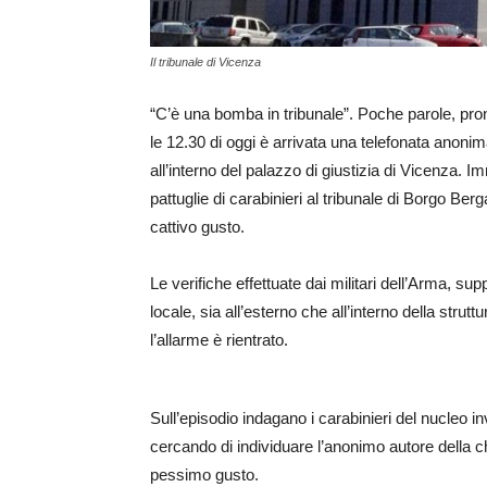
Il tribunale di Vicenza
“C’è una bomba in tribunale”. Poche parole, pro
le 12.30 di oggi è arrivata una telefonata anon
all’interno del palazzo di giustizia di Vicenza. I
pattuglie di carabinieri al tribunale di Borgo Ber
cattivo gusto.
Le verifiche effettuate dai militari dell’Arma, supp
locale, sia all’esterno che all’interno della stru
l’allarme è rientrato.
Sull’episodio indagano i carabinieri del nucleo 
cercando di individuare l’anonimo autore della c
pessimo gusto.