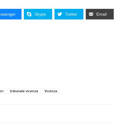
ssenger
Skype
Twitter
Email
eri
tribunale vicenza
Vicenza