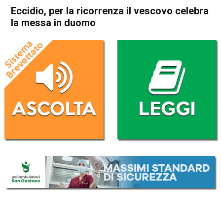
Eccidio, per la ricorrenza il vescovo celebra
la messa in duomo
Home
In Evidenza
Attualità
In Evidenza
Schio
Eccidio, per la ricorrenza il
vescovo celebra la messa in
duomo
Da
Daniele Dal Dosso
6 Luglio 2017
ASCOLTA L'AUDIO