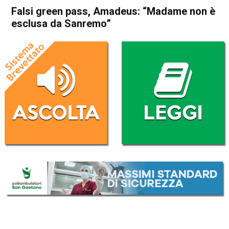
Falsi green pass, Amadeus: “Madame non è
esclusa da Sanremo”
Home
In Evidenza
Cronaca
In Evidenza
Vicenza
Falsi green pass, Amadeus:
“Madame non è esclusa da
Sanremo”
Da
Redazione
28 Dicembre 2022
(aggiornato il
28 Dicembre 2022 9:19
)
ASCOLTA L'AUDIO