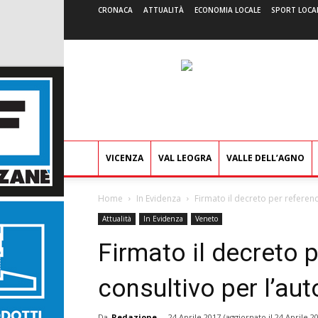
CRONACA
ATTUALITÀ
ECONOMIA LOCALE
SPORT LOCA
VICENZA
VAL LEOGRA
VALLE DELL’AGNO
Home
In Evidenza
Firmato il decreto per refere
Attualità
In Evidenza
Veneto
Firmato il decreto 
consultivo per l’au
Da
Redazione
-
24 Aprile 2017
(aggiornato il
24 Aprile 2