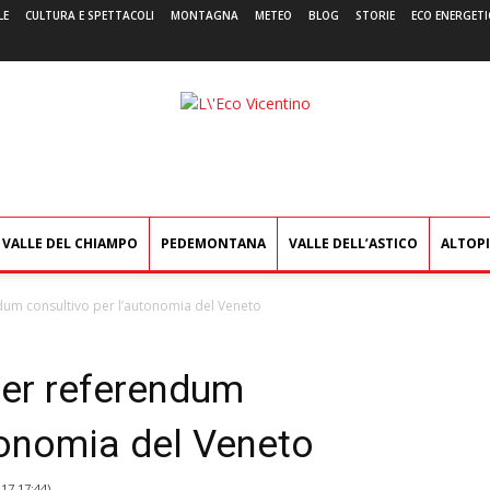
LE
CULTURA E SPETTACOLI
MONTAGNA
METEO
BLOG
STORIE
ECO ENERGETI
L'Eco
Vicentino
VALLE DEL CHIAMPO
PEDEMONTANA
VALLE DELL’ASTICO
ALTOP
ndum consultivo per l’autonomia del Veneto
per referendum
tonomia del Veneto
017 17:44
)