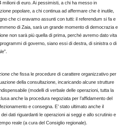
 milioni di euro. Ai pessimisti, a chi ha messo in
azione popolare, a chi continua ad affermare che è inutile,
 che ci eravamo assunti con tutti: il referendum si fa e
 e nemmeno di Zaia, sarà un grande momento di democrazia e
gione non sarà più quella di prima, perché avremo dato vita
rogrammi di governo, siano essi di destra, di sinistra o di
le”.
ione che fissa le procedure di carattere organizzativo per
uazione della consultazione, incaricando alcune strutture
ndispensabile (modelli di verbale delle operazioni, tutta la
onclusa anche la procedura negoziata per l’affidamento del
nfezionamento e consegna. E’ stato ultimato anche il
dei dati riguardanti le operazioni ai seggi e allo scrutinio e
tempo reale (a cura del Consiglio regionale).