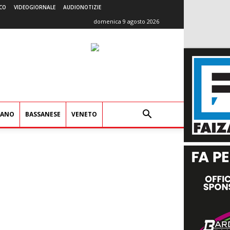
CO
VIDEOGIORNALE
AUDIONOTIZIE
domenica 9 agosto 2026
IANO
BASSANESE
VENETO