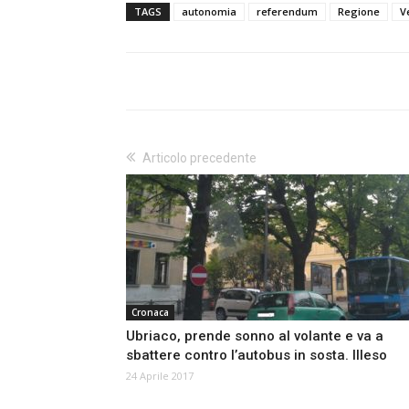
TAGS
autonomia
referendum
Regione
V
Articolo precedente
Cronaca
Ubriaco, prende sonno al volante e va a
sbattere contro l’autobus in sosta. Illeso
24 Aprile 2017