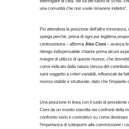
interrogare la città. Ne va del futuro di Schio, 
una comunità che non vuole rimanere indietro”.
Più attendista la posizione dell’altra minoranza,
spiega perchè, prima di ogni pur legittima propos
centrosinistra – afferma
Alex Cioni
– avanza leg
ritengo indispensabile chiarire prima alcuni aspet
margini di utilizzo di queste risorse, che dovreb
come indicato dalla natura stessa del contribut
sarà soggetto a criteri variabili, influenzati da 
risorsa stabile e strutturale, dato che l’impianto
Una posizione in linea con il ruolo di presiden
Cioni da un monito stavolta nei confronti della 
confronto serio e costruttivo su come destinare
l’importanza di sottoporre alla commissione i cap