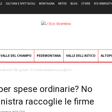
LE
CULTURA E SPETTACOLI
MONTAGNA
METEO
BLOG
STORIE
ECO ENERGETI
L'Eco
Vicentino
VALLE DEL CHIAMPO
PEDEMONTANA
VALLE DELL’ASTICO
ALTOP
dinarie? No grazie”. E il centrosinistra raccoglie le...
 per spese ordinarie? No
inistra raccoglie le firme
ovembre 2024 7:31
)