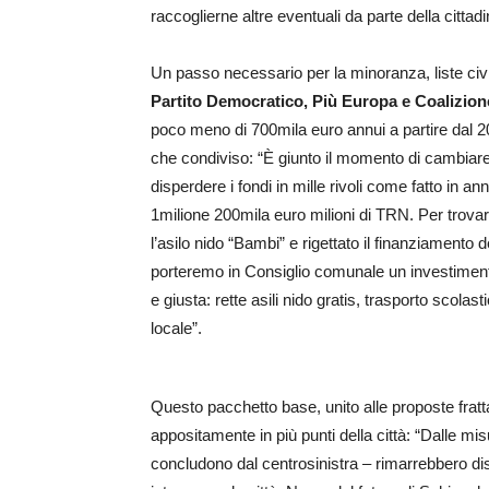
raccoglierne altre eventuali da parte della cittad
Un passo necessario per la minoranza, liste civi
Partito Democratico, Più Europa e Coalizion
poco meno di 700mila euro annui a partire dal 202
che condiviso: “È giunto il momento di cambiare
disperdere i fondi in mille rivoli come fatto in a
1milione 200mila euro milioni di TRN. Per trovar
l’asilo nido “Bambi” e rigettato il finanziament
porteremo in Consiglio comunale un investimento
e giusta: rette asili nido gratis, trasporto scol
locale”.
Questo pacchetto base, unito alle proposte fratt
appositamente in più punti della città: “Dalle m
concludono dal centrosinistra – rimarrebbero di