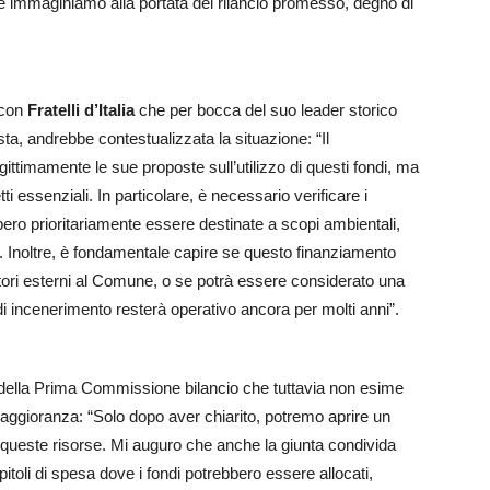
che immaginiamo alla portata del rilancio promesso, degno di
 con
Fratelli d’Italia
che per bocca del suo leader storico
ta, andrebbe contestualizzata la situazione: “Il
ittimamente le sue proposte sull’utilizzo di questi fondi, ma
ti essenziali. In particolare, è necessario verificare i
bero prioritariamente essere destinate a scopi ambientali,
o. Inoltre, è fondamentale capire se questo finanziamento
fattori esterni al Comune, o se potrà essere considerato una
 di incenerimento resterà operativo ancora per molti anni”.
te della Prima Commissione bilancio che tuttavia non esime
maggioranza: “Solo dopo aver chiarito, potremo aprire un
 queste risorse. Mi auguro che anche la giunta condivida
itoli di spesa dove i fondi potrebbero essere allocati,