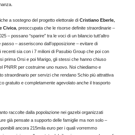
inanza.
che a sostegno del progetto elettorale di
Cristiano Eberle,
e Civica
, preoccupata che le risorse definite straordinarie –
5 – possano “sparire” tra le voci di un bilancio tutt’altro
 passo – asseriscono dall’opposizione – evitare di
nni recenti sia con i 7 milioni di Pasubio Group che poi con
si prima Orsi e poi Marigo, gli stessi che hanno chiuso
o del PNRR per costruirne uno nuovo. Noi chiediamo e
 straordinario per servizi che rendano Schio più attrattiva
astico gratuito e completamente agevolato anche il trasporto
anto raccolte dalla popolazione nei gazebi organizzati
isure già pensate a supporto delle famiglie ma non solo –
sponibili ancora 215mila euro per i quali vorremmo