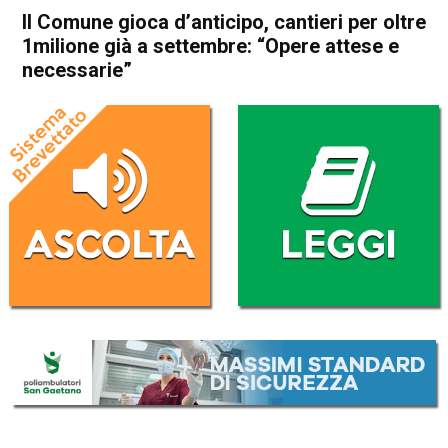
Il Comune gioca d’anticipo, cantieri per oltre
1milione già a settembre: “Opere attese e
necessarie”
Home
Schio
Attualità
Eco dei Comuni
In Evidenza
Publiredazionale
Schio
Il Comune gioca d’anticipo,
cantieri per oltre 1milione già
a settembre: “Opere attese e
necessarie”
Da
Redazione
1 Luglio 2025
(aggiornato il
1 Luglio 2025 7:47
)