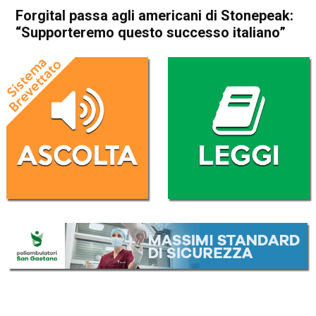
Forgital passa agli americani di Stonepeak:
“Supporteremo questo successo italiano”
Home
In Evidenza
Attualità
In Evidenza
Forgital passa agli americani
di Stonepeak: “Supporteremo
questo successo italiano”
Da
Redazione
16 Dicembre 2024
(aggiornato il
17 Dicembre 2024 12:11
)
ASCOLTA L'AUDIO