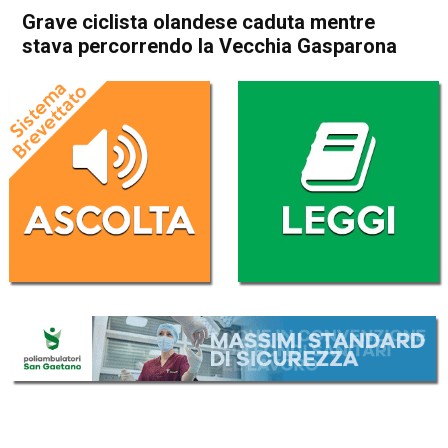
Grave ciclista olandese caduta mentre
stava percorrendo la Vecchia Gasparona
Home
In Evidenza
Thiene
Breganze
Cronaca
In Evidenza
Grave ciclista olandese
caduta mentre stava
percorrendo la Vecchia
Gasparona
Da
Redazione
31 Luglio 2017
(aggiornato il
16 Settembre 2017 12:16
)