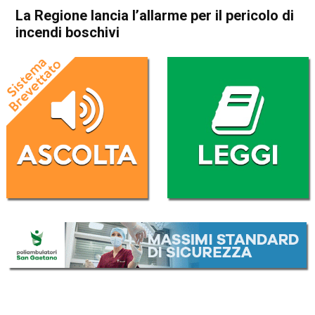
La Regione lancia l’allarme per il pericolo di
incendi boschivi
Home
In Evidenza
Attualità
In Evidenza
Veneto
La Regione lancia l’allarme
per il pericolo di incendi
boschivi
Da
Redazione
3 Agosto 2017
ASCOLTA L'AUDIO