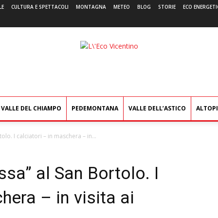
LE
CULTURA E SPETTACOLI
MONTAGNA
METEO
BLOG
STORIE
ECO ENERGETI
L'Eco
Vicentino
VALLE DEL CHIAMPO
PEDEMONTANA
VALLE DELL’ASTICO
ALTOP
lo. I calciatori – in maschera – in...
ssa” al San Bortolo. I
hera – in visita ai