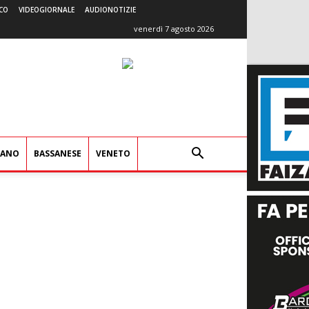
CO
VIDEOGIORNALE
AUDIONOTIZIE
venerdì 7 agosto 2026
IANO
BASSANESE
VENETO