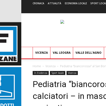
CRONACA
ATTUALITÀ
ECONOMIA LOCALE
SPORT LOCA
VICENZA
VAL LEOGRA
VALLE DELL’AGNO
Home
Vicenza
Pediatria “biancorossa” al San Borto
In Evidenza
Sport locale
Vicenza
Pediatria “biancoro
calciatori – in masc