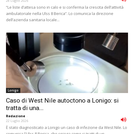
28 Luglio 2026
“Le liste d’attesa sono in calo e si conferma la crescita dell’attività
ambulatoriale nella Ulss 8 Berica”. Lo comunica la direzione
dell’azienda sanitaria locale...
Lonigo
Caso di West Nile autoctono a Lonigo: si
tratta di una...
Redazione
-
22 Luglio 2026
È stato diagnosticato a Lonigo un caso di infezione da West Nile. Lo
comunica l'Ulss 8 Berica, che spiega come si tratti di un...