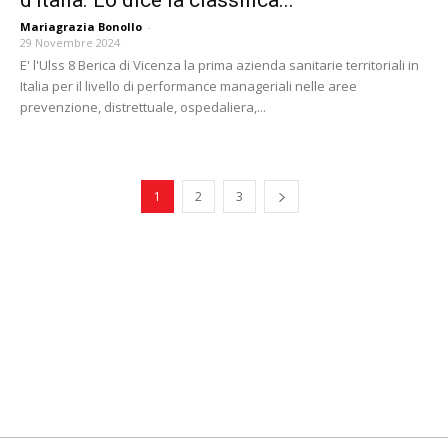
d’Italia. Lo dice la classifica...
Mariagrazia Bonollo
-
29 Novembre 2024
E' l'Ulss 8 Berica di Vicenza la prima azienda sanitarie territoriali in
Italia per il livello di performance manageriali nelle aree
prevenzione, distrettuale, ospedaliera,...
1
2
3