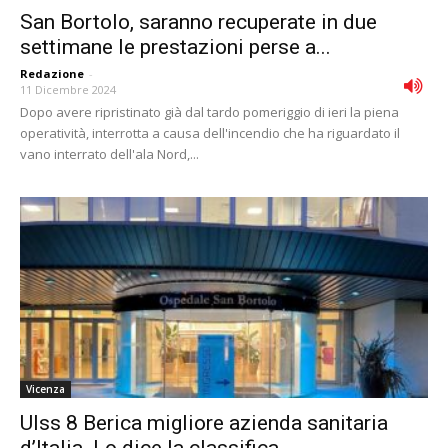
San Bortolo, saranno recuperate in due
settimane le prestazioni perse a...
Redazione
-
11 Dicembre 2024
Dopo avere ripristinato già dal tardo pomeriggio di ieri la piena
operatività, interrotta a causa dell'incendio che ha riguardato il
vano interrato dell'ala Nord,...
Vicenza
Ulss 8 Berica migliore azienda sanitaria