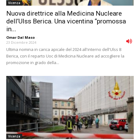
Vicenza
Nuova direttrice alla Medicina Nucleare
dell’Ulss Berica. Una vicentina “promossa
in...
Omar Dal Maso
-
23 Dicembre 2024
Ultima nomina in carica apicale del 2024 all'interno dell'Ulss 8
Berica, con il reparto Uoc di Medicina Nucleare ad accogliere la
promozione in grado della...
Vicenza