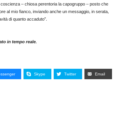
i coscienza – chiosa perentoria la capogruppo – posto che
sore al mio fianco, inviando anche un messaggio, in serata,
avità di quanto accaduto”.
nato in tempo reale.
ssenger
Skype
Twitter
Email