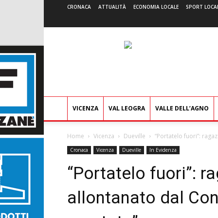
CRONACA
ATTUALITÀ
ECONOMIA LOCALE
SPORT LOCA
VICENZA
VAL LEOGRA
VALLE DELL’AGNO
Home
Vicenza
Dueville
“Portatelo fuori”: raga
Cronaca
Vicenza
Dueville
In Evidenza
“Portatelo fuori”: r
allontanato dal Con