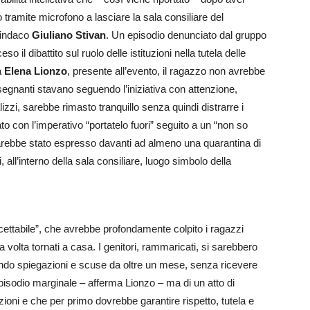
tramite microfono a lasciare la sala consiliare del
 sindaco
Giuliano Stivan
. Un episodio denunciato dal gruppo
 il dibattito sul ruolo delle istituzioni nella tutela delle
a
Elena Lionzo
, presente all’evento, il ragazzo non avrebbe
nsegnanti stavano seguendo l’iniziativa con attenzione,
zzi, sarebbe rimasto tranquillo senza quindi distrarre i
o con l’imperativo “portatelo fuori” seguito a un “non so
 sarebbe stato espresso davanti ad almeno una quarantina di
i, all’interno della sala consiliare, luogo simbolo della
cettabile”, che avrebbe profondamente colpito i ragazzi
 volta tornati a casa. I genitori, rammaricati, si sarebbero
ndo spiegazioni e scuse da oltre un mese, senza ricevere
episodio marginale – afferma Lionzo – ma di un atto di
zioni e che per primo dovrebbe garantire rispetto, tutela e