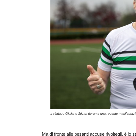
Il sindaco Giuliano Stivan durante una recente manifestazi
Ma di fronte alle pesanti accuse rivoltegli, è lo