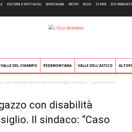
LE
CULTURA E SPETTACOLI
MONTAGNA
METEO
BLOG
STORIE
ECO ENERGETI
L'Eco
Vicentino
VALLE DEL CHIAMPO
PEDEMONTANA
VALLE DELL’ASTICO
ALTOP
zzo con disabilità allontanato dal Consiglio. Il sindaco: “Caso montato”
agazzo con disabilità
siglio. Il sindaco: “Caso