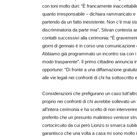
con toni molto duri: “È francamente inaccettabil
quanto irresponsabile – dichiara rammaricato e s
partendo da un fatto inesistente. Non c’è mai st
discriminatoria da parte mia”. Stivan contesta a
contatti successivi alla cerimonia: “È gravement
giorni di gennaio è in corso una comunicazione
Abbiamo già programmato un incontro sia con i gen
modo trasparente”. Il primo cittadino annuncia ino
opportune: “Di fronte a una diffamazione gratuita
alle vie legali nei confronti di chi ha sottoscritto 
Considerazioni che prefigurano un caso tutt’altro
proprio nei confronti di chi avrebbe sollevato u
all’intera cerimonia e ha scelto di non interveni
preferito che un presunto malinteso venisse stru
cortocircuito da cui però Lionzo si smarca subit
garantisco che una volta a casa mi sono molto in