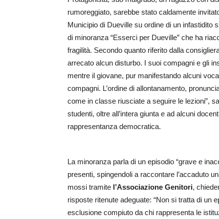
rumoreggiato, sarebbe stato caldamente invitato 
Municipio di Dueville su ordine di un infastidito
di minoranza “Esserci per Dueville” che ha riacceso
fragilità. Secondo quanto riferito dalla consiglier
arrecato alcun disturbo. I suoi compagni e gli i
mentre il giovane, pur manifestando alcuni vocali
compagni. L’ordine di allontanamento, pronunciat
come in classe riusciate a seguire le lezioni”,
studenti, oltre all’intera giunta e ad alcuni docent
rappresentanza democratica.
La minoranza parla di un episodio “grave e inac
presenti, spingendoli a raccontare l’accaduto una
mossi tramite
l’Associazione Genitori
, chiede
risposte ritenute adeguate: “Non si tratta di un 
esclusione compiuto da chi rappresenta le istitu