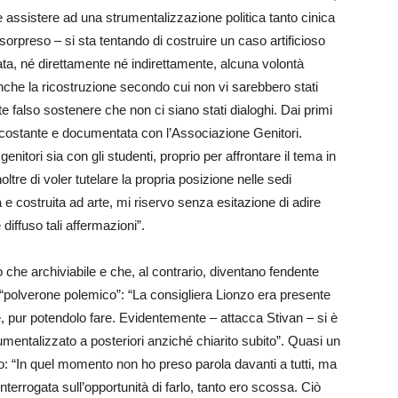
e assistere ad una strumentalizzazione politica tanto cinica
orpreso – si sta tentando di costruire un caso artificioso
ata, né direttamente né indirettamente, alcuna volontà
nche la ricostruzione secondo cui non vi sarebbero stati
e falso sostenere che non ci siano stati dialoghi. Dai primi
 costante e documentata con l’Associazione Genitori.
itori sia con gli studenti, proprio per affrontare il tema in
ltre di voler tutelare la propria posizione nelle sedi
 e costruita ad arte, mi riservo senza esitazione di adire
e diffuso tali affermazioni”.
 che archiviabile e che, al contrario, diventano fendente
n “polverone polemico”: “La consigliera Lionzo era presente
re, pur potendolo fare. Evidentemente – attacca Stivan – si è
mentalizzato a posteriori anziché chiarito subito”. Quasi un
o: “In quel momento non ho preso parola davanti a tutti, ma
terrogata sull’opportunità di farlo, tanto ero scossa. Ciò