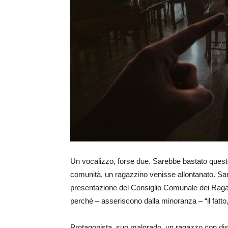
Un vocalizzo, forse due. Sarebbe bastato quest
comunità, un ragazzino venisse allontanato. Sa
presentazione del Consiglio Comunale dei Ragazz
perché – asseriscono dalla minoranza – “il fatto, 
Protagonista, suo malgrado, un ragazzo con disab