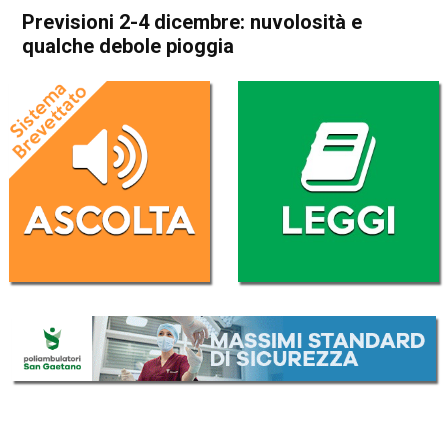
Previsioni 2-4 dicembre: nuvolosità e
qualche debole pioggia
Home
Meteo
In Evidenza
Meteo
Previsioni 2-4 dicembre:
nuvolosità e qualche debole
pioggia
Da
Davide Deganello
1 Dicembre 2025
(aggiornato il
1 Dicembre 2025 19:52
)
ASCOLTA L'AUDIO