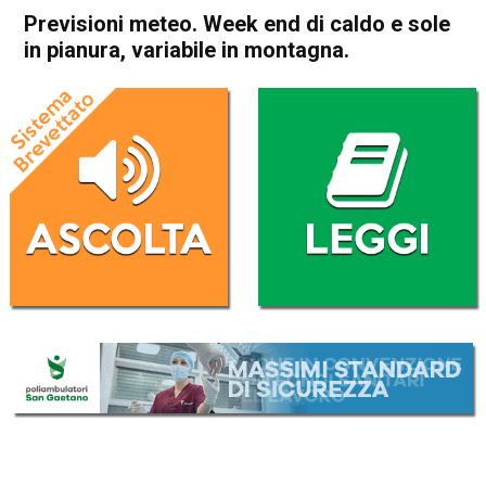
Previsioni meteo. Week end di caldo e sole
in pianura, variabile in montagna.
Home
In Evidenza
In Evidenza
Meteo
Previsioni meteo. Week end
di caldo e sole in pianura,
variabile in montagna.
Da
Omar Dal Maso
18 Agosto 2018
(aggiornato il
18 Agosto 2018 15:52
)
ASCOLTA L'AUDIO