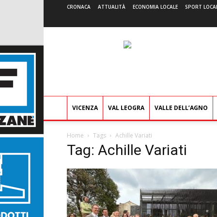
CRONACA
ATTUALITÀ
ECONOMIA LOCALE
SPORT LOCA
VICENZA
VAL LEOGRA
VALLE DELL’AGNO
Home
Tags
Achille Variati
Tag: Achille Variati