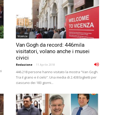
Vicenza
Van Gogh da record: 446mila
visitatori, volano anche i musei
civici
Redazione
-
11 Aprile 2018
ei
446.218 persone hanno visitato la mostra “Van Gogh.
Tra il grano e il cielo”. Una media di 2.438 biglietti per
ciascuno dei 183 giorni...