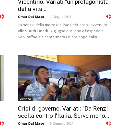
Vicentino. Variati “un protagonista
della vita...
Omar Dal Maso
-
12 Giugno 2023
La notizia della morte di Silvio Berlusconi, avvenuta
alle 9.30 di lunedì 12 giugno a Milano all'ospedale
o
San Raffaele e confermata un'ora dopo dalla...
Vicenza
Crisi di governo, Variati: “Da Renzi
scelta contro l’Italia. Serve meno...
Omar Dal Maso
-
15 Gennaio 2021