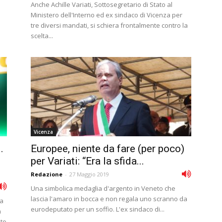
Anche Achille Variati, Sottosegretario di Stato al
Ministero dell'Interno ed ex sindaco di Vicenza per
tre diversi mandati, si schiera frontalmente contro la
scelta...
Vicenza
.
Europee, niente da fare (per poco)
per Variati: “Era la sfida...
Redazione
-
27 Maggio 2019
Una simbolica medaglia d'argento in Veneto che
lascia l'amaro in bocca e non regala uno scranno da
la
eurodeputato per un soffio. L'ex sindaco di...
a
ito