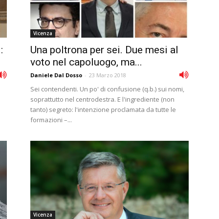
Vicenza
:
Una poltrona per sei. Due mesi al
voto nel capoluogo, ma...
Daniele Dal Dosso
-
23 Marzo 2018
Sei contendenti. Un po' di confusione (q.b.) sui nomi,
soprattutto nel centrodestra. E l'ingrediente (non
tanto) segreto: l'intenzione proclamata da tutte le
formazioni –...
Vicenza