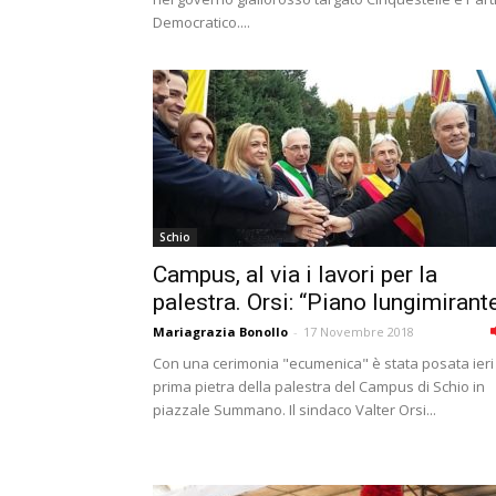
Democratico....
Schio
Campus, al via i lavori per la
palestra. Orsi: “Piano lungimirant
Mariagrazia Bonollo
-
17 Novembre 2018
Con una cerimonia "ecumenica" è stata posata ieri 
prima pietra della palestra del Campus di Schio in
piazzale Summano. Il sindaco Valter Orsi...