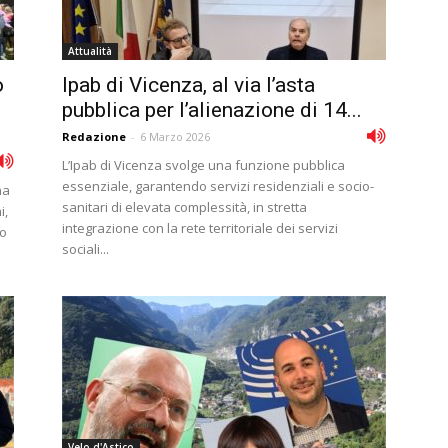
Attualità
o
Ipab di Vicenza, al via l’asta
pubblica per l’alienazione di 14...
Redazione
-
6 Marzo 2026
L’Ipab di Vicenza svolge una funzione pubblica
essenziale, garantendo servizi residenziali e socio-
na
sanitari di elevata complessità, in stretta
i,
integrazione con la rete territoriale dei servizi
so
sociali...
Velo d'Astico