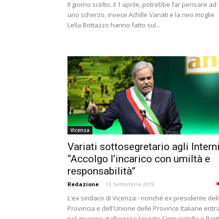
Il giorno scelto, il 1 aprile, potrebbe far pensare ad
uno scherzo, invece Achille Variati e la neo moglie
Lella Bottazzo hanno fatto sul...
Vicenza
Variati sottosegretario agli Interni
“Accolgo l’incarico con umiltà e
responsabilità”
Redazione
-
13 Settembre 2019
L'ex sindaco di Vicenza - nonché ex presidente del
Provincia e dell'Unione delle Province Italiane entr
nel governo giallorosso targato Cinquestelle e Part