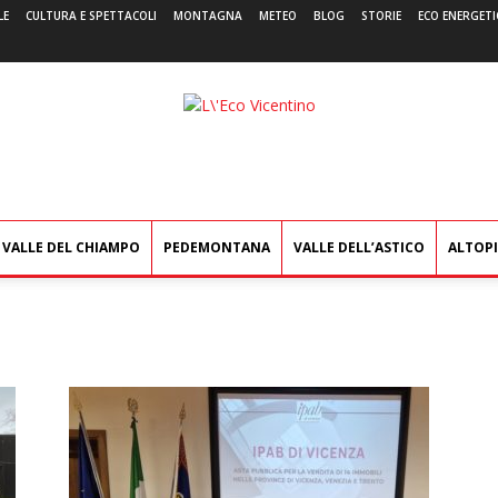
LE
CULTURA E SPETTACOLI
MONTAGNA
METEO
BLOG
STORIE
ECO ENERGETI
L'Eco
Vicentino
VALLE DEL CHIAMPO
PEDEMONTANA
VALLE DELL’ASTICO
ALTOP