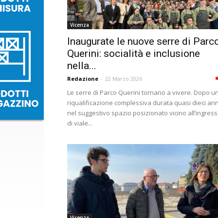
Vicenza
Inaugurate le nuove serre di Parc
Querini: socialità e inclusione
nella...
Redazione
-
22 Marzo 2026
Le serre di Parco Querini tornano a vivere. Dopo u
riqualificazione complessiva durata quasi dieci ann
nel suggestivo spazio posizionato vicino all’ingres
di viale...
Vicenza