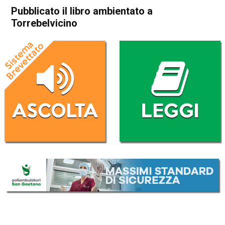
Pubblicato il libro ambientato a
Torrebelvicino
Home
In Evidenza
Cultura e spettacoli
In Evidenza
Schio
Torrebelvicino
Pubblicato il libro ambientato
a Torrebelvicino
Da
Federico Pozzer
5 Ottobre 2016
(aggiornato il
5 Ottobre 2016 9:20
)
ASCOLTA L'AUDIO
Lettore
00:00
00:00