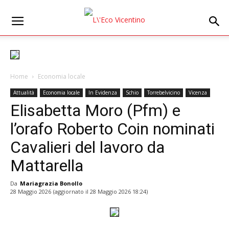
Home
Economia locale
Attualità
Economia locale
In Evidenza
Schio
Torrebelvicino
Vicenza
Elisabetta Moro (Pfm) e
l’orafo Roberto Coin nominati
Cavalieri del lavoro da
Mattarella
Da
Mariagrazia Bonollo
28 Maggio 2026
(aggiornato il
28 Maggio 2026 18:24
)