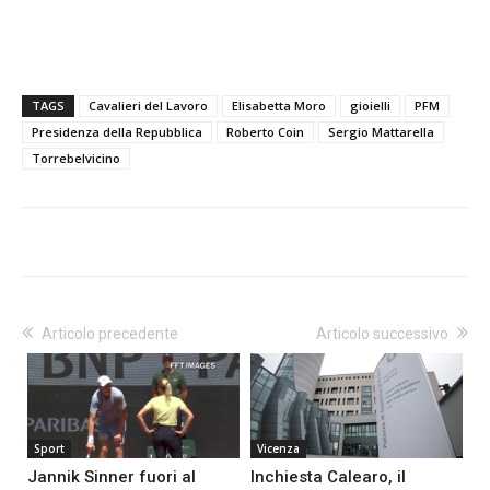
TAGS
Cavalieri del Lavoro
Elisabetta Moro
gioielli
PFM
Presidenza della Repubblica
Roberto Coin
Sergio Mattarella
Torrebelvicino
Articolo precedente
Articolo successivo
Sport
Vicenza
Jannik Sinner fuori al
Inchiesta Calearo, il