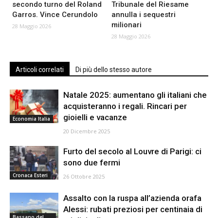
secondo turno del Roland
Tribunale del Riesame
Garros. Vince Cerundolo
annulla i sequestri
milionari
28 Maggio 2026
28 Maggio 2026
Articoli correlati
Di più dello stesso autore
Natale 2025: aumentano gli italiani che
acquisteranno i regali. Rincari per
gioielli e vacanze
Economia Italia
20 Dicembre 2025
Furto del secolo al Louvre di Parigi: ci
sono due fermi
Cronaca Esteri
26 Ottobre 2025
Assalto con la ruspa all’azienda orafa
Alessi: rubati preziosi per centinaia di
Bassano del