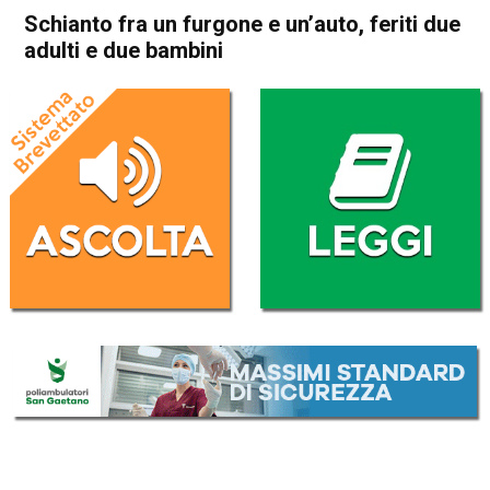
Schianto fra un furgone e un’auto, feriti due
adulti e due bambini
Home
In Evidenza
Cronaca
Asiago
Gallio
In Evidenza
Schianto fra un furgone e
un’auto, feriti due adulti e due
bambini
Da
Redazione
9 Settembre 2017
(aggiornato il
10 Settembre 2017 9:52
)
ASCOLTA L'AUDIO