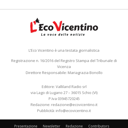
L’Eco Vicentino è una testata giornalistica
Registrazione n. 16/2016 del Registro Stampa del Tribunale di
Vicenza
Direttore Responsabile: Mariagrazia Bonollo
Editore: Valliland Radio srl
via Lago di Lugano 27 – 36015 Schio (VI)
P.Iva 03945720245
Redazione:
redazione@ecovicentino.it
Pubblicità:
info@ecovicentino.it
Presentazione
Newsletter
Redazione
Contributors