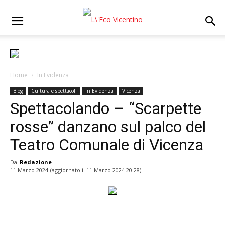
Home
In Evidenza
Blog
Cultura e spettacoli
In Evidenza
Vicenza
Spettacolando – “Scarpette
rosse” danzano sul palco del
Teatro Comunale di Vicenza
Da
Redazione
11 Marzo 2024
(aggiornato il
11 Marzo 2024 20:28
)