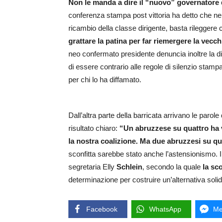
Non le manda a dire il “nuovo” governatore
conferenza stampa post vittoria ha detto che nel 
ricambio della classe dirigente, basta rileggere c
grattare la patina per far riemergere la vecc
neo confermato presidente denuncia inoltre la diff
di essere contrario alle regole di silenzio stamp
per chi lo ha diffamato.
Dall’altra parte della barricata arrivano le parole
risultato chiaro:
“Un abruzzese su quattro ha v
la nostra coalizione. Ma due abruzzesi su q
sconfitta sarebbe stato anche l’astensionismo. In
segretaria Elly
Schlein
, secondo la quale
la sc
determinazione per costruire un’alternativa solid
Facebook
WhatsApp
Me