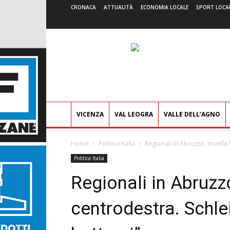
CRONACA
ATTUALITÀ
ECONOMIA LOCALE
SPORT LOCA
VICENZA
VAL LEOGRA
VALLE DELL’AGNO
Home
Politica Italia
Regionali in Abruzzo, trionfa
Politica Italia
Regionali in Abruzzo
centrodestra. Schle