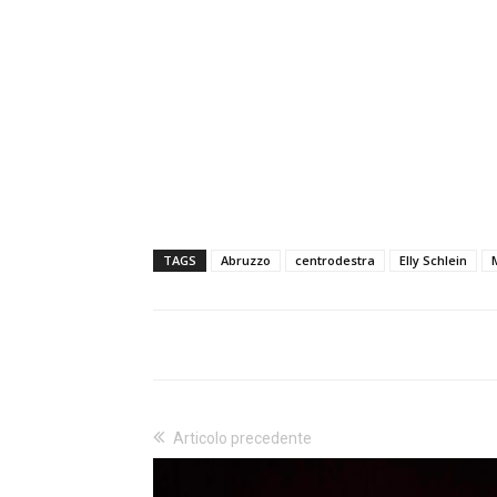
TAGS
Abruzzo
centrodestra
Elly Schlein
Articolo precedente