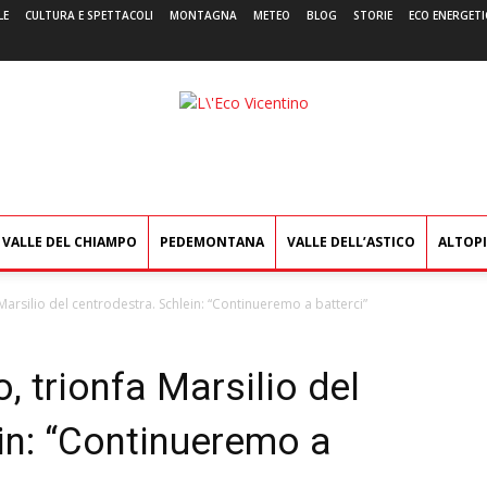
LE
CULTURA E SPETTACOLI
MONTAGNA
METEO
BLOG
STORIE
ECO ENERGETI
L'Eco
Vicentino
VALLE DEL CHIAMPO
PEDEMONTANA
VALLE DELL’ASTICO
ALTOP
 Marsilio del centrodestra. Schlein: “Continueremo a batterci”
, trionfa Marsilio del
in: “Continueremo a