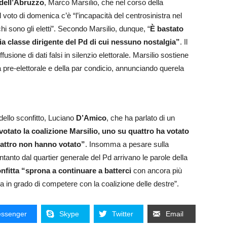
 dell’Abruzzo
, Marco Marsilio, che nel corso della
voto di domenica c’è “l’incapacità del centrosinistra nel
hi sono gli eletti”. Secondo Marsilio, dunque, “
È bastato
hia classe dirigente del Pd di cui nessuno nostalgia”
. Il
usione di dati falsi in silenzio elettorale. Marsilio sostiene
a pre-elettorale e della par condicio, annunciando querela
 dello sconfitto, Luciano
D’Amico
, che ha parlato di un
otato la coalizione Marsilio, uno su quattro ha votato
uattro non hanno votato”
. Insomma a pesare sulla
tanto dal quartier generale del Pd arrivano le parole della
onfitta “sprona a continuare a batterci
con ancora più
a in grado di competere con la coalizione delle destre”.
ssenger
Skype
Twitter
Email