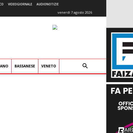
CO
VIDEOGIORNALE
AUDIONOTIZIE
venerdì 7 agosto 2026
IANO
BASSANESE
VENETO