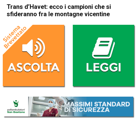
Trans d’Havet: ecco i campioni che si
sfideranno fra le montagne vicentine
Home
In Evidenza
In Evidenza
Schio
Piovene Rocchette
Sport locale
Trans d’Havet: ecco i
campioni che si sfideranno
fra le montagne vicentine
Da
Redazione
20 Luglio 2017
(aggiornato il
25 Settembre 2017 19:47
)
ASCOLTA L'AUDIO