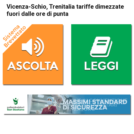
Vicenza-Schio, Trenitalia tariffe dimezzate
fuori dalle ore di punta
Home
In Evidenza
Attualità
In Evidenza
Schio
Thiene
Veneto
Vicenza
Vicenza-Schio, Trenitalia
tariffe dimezzate fuori dalle
ore di punta
Da
Redazione
8 Marzo 2019
(aggiornato il
8 Marzo 2019 21:31
)
ASCOLTA L'AUDIO