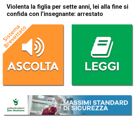
Violenta la figlia per sette anni, lei alla fine si
confida con l’insegnante: arrestato
Home
In Evidenza
Cronaca
In Evidenza
Bassano del Grappa
Marostica
Violenta la figlia per sette
anni, lei alla fine si confida
con l’insegnante: arrestato
Da
Redazione
15 Luglio 2017
ASCOLTA L'AUDIO