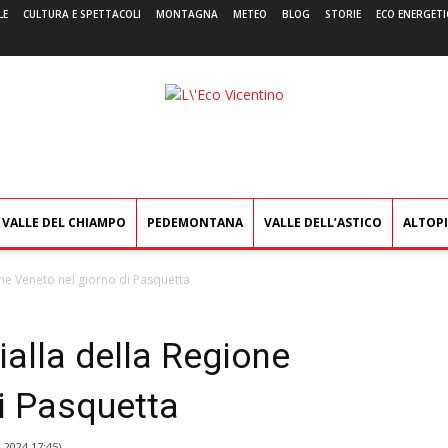
LE
CULTURA E SPETTACOLI
MONTAGNA
METEO
BLOG
STORIE
ECO ENERGETI
L'Eco
Vicentino
VALLE DEL CHIAMPO
PEDEMONTANA
VALLE DELL’ASTICO
ALTOP
one Veneto nel giorno di Pasquetta
ialla della Regione
i Pasquetta
e 2024 17:45
)