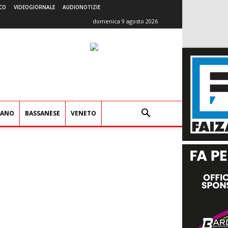
CO
VIDEOGIORNALE
AUDIONOTIZIE
domenica 9 agosto 2026
IANO
BASSANESE
VENETO