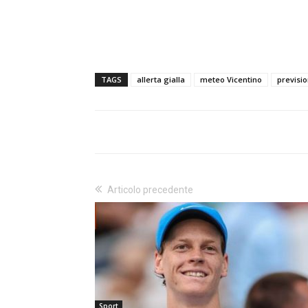
TAGS
allerta gialla
meteo Vicentino
previsi
Articolo precedente
Sport