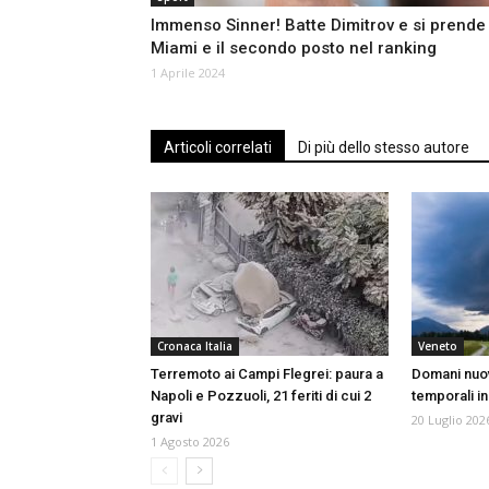
Immenso Sinner! Batte Dimitrov e si prende
Miami e il secondo posto nel ranking
1 Aprile 2024
Articoli correlati
Di più dello stesso autore
Cronaca Italia
Veneto
Terremoto ai Campi Flegrei: paura a
Domani nuova
Napoli e Pozzuoli, 21 feriti di cui 2
temporali i
gravi
20 Luglio 202
1 Agosto 2026