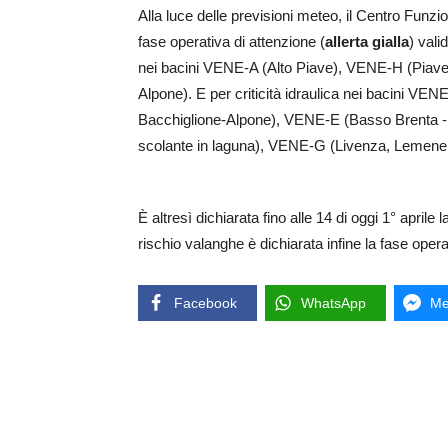
Alla luce delle previsioni meteo, il Centro Funzi
fase operativa di attenzione (
allerta gialla
) vali
nei bacini VENE-A (Alto Piave), VENE-H (Piav
Alpone). E per criticità idraulica nei bacini 
Bacchiglione-Alpone), VENE-E (Basso Brenta -
scolante in laguna), VENE-G (Livenza, Lemene 
È altresì dichiarata fino alle 14 di oggi 1° aprile 
rischio valanghe è dichiarata infine la fase oper
Facebook
WhatsApp
Me