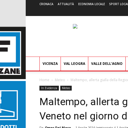
CRONACA
ATTUALITÀ
ECONOMIA LOCALE
SPORT LOCA
VICENZA
VAL LEOGRA
VALLE DELL’AGNO
Home
Meteo
Maltempo, allerta gialla della Regi
In Evidenza
Meteo
Maltempo, allerta g
Veneto nel giorno d
Da
Omar Dal Maso
-
1 Aprile 2024
(aggiornato il
1 April