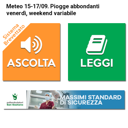
Meteo 15-17/09. Piogge abbondanti
venerdì, weekend variabile
Home
Meteo
In Evidenza
Meteo
Meteo 15-17/09. Piogge
abbondanti venerdì, weekend
variabile
Da
Davide Deganello
15 Settembre 2017
(aggiornato il
15 Settembre 2017 14:45
)
ASCOLTA L'AUDIO