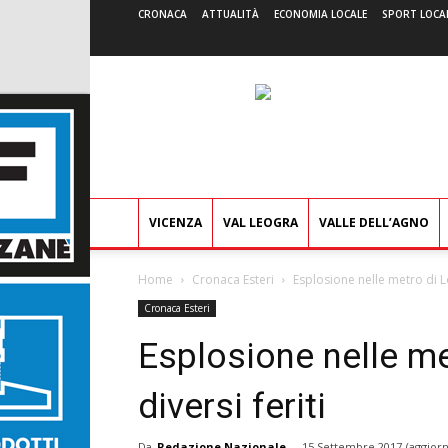
CRONACA
ATTUALITÀ
ECONOMIA LOCALE
SPORT LOCA
VICENZA
VAL LEOGRA
VALLE DELL’AGNO
Home
Cronaca Esteri
Esplosione nelle metro di Lo
Cronaca Esteri
Esplosione nelle me
diversi feriti
Da
Redazione Nazionale
-
15 Settembre 2017
(aggiorn