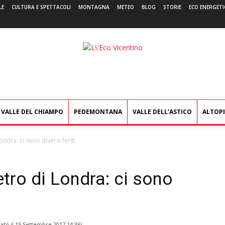
LE
CULTURA E SPETTACOLI
MONTAGNA
METEO
BLOG
STORIE
ECO ENERGETI
L'Eco
Vicentino
VALLE DEL CHIAMPO
PEDEMONTANA
VALLE DELL’ASTICO
ALTOP
ndra: ci sono diversi feriti
tro di Londra: ci sono
ato il
15 Settembre 2017 14:36
)