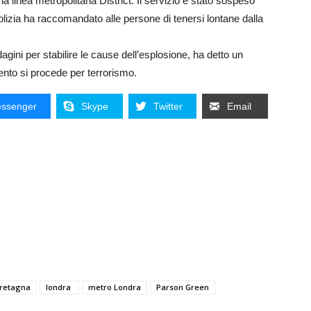
a linea metropolitana District. Il servizio è stato sospeso
olizia ha raccomandato alle persone di tenersi lontane dalla
ini per stabilire le cause dell’esplosione, ha detto un
ento si procede per terrorismo.
ssenger
Skype
Twitter
Email
retagna
londra
metro Londra
Parson Green