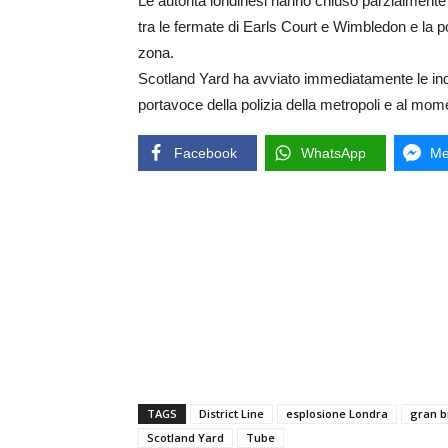
Le autorità londinesi hanno chiuso parzialmente l
tra le fermate di Earls Court e Wimbledon e la p
zona.
Scotland Yard ha avviato immediatamente le indag
portavoce della polizia della metropoli e al mom
Facebook
WhatsApp
Me
TAGS
District Line
esplosione Londra
gran b
Scotland Yard
Tube