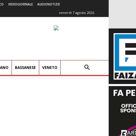
CO
VIDEOGIORNALE
AUDIONOTIZIE
venerdì 7 agosto 2026
IANO
BASSANESE
VENETO