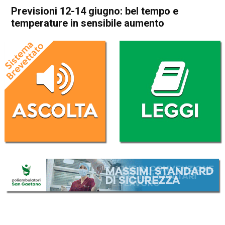
Previsioni 12-14 giugno: bel tempo e
temperature in sensibile aumento
Home
Meteo
In Evidenza
Meteo
Previsioni 12-14 giugno: bel
tempo e temperature in
sensibile aumento
Da
Davide Deganello
12 Giugno 2026
(aggiornato il
12 Giugno 2026 19:42
)
ASCOLTA L'AUDIO