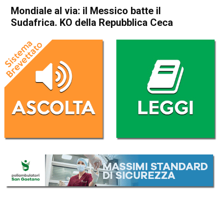
Mondiale al via: il Messico batte il
Sudafrica. KO della Repubblica Ceca
Home
Sport
Sport
Mondiale al via: il Messico
batte il Sudafrica. KO della
Repubblica Ceca
Da
Redazione Nazionale
12 Giugno 2026
(aggiornato il
12 Giugno 2026 20:45
)
ASCOLTA L'AUDIO