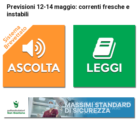
Previsioni 12-14 maggio: correnti fresche e
instabili
Home
Meteo
In Evidenza
Meteo
Previsioni 12-14 maggio:
correnti fresche e instabili
Da
Davide Deganello
11 Maggio 2026
(aggiornato il
12 Maggio 2026 12:16
)
ASCOLTA L'AUDIO
Lettore
00:00
00:00