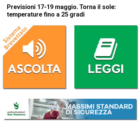
Previsioni 17-19 maggio. Torna il sole:
temperature fino a 25 gradi
Home
Meteo
In Evidenza
Meteo
Previsioni 17-19 maggio.
Torna il sole: temperature
fino a 25 gradi
Da
Davide Deganello
16 Maggio 2024
(aggiornato il
17 Maggio 2024 7:45
)
ASCOLTA L'AUDIO