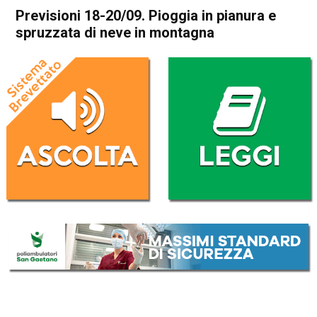
Previsioni 18-20/09. Pioggia in pianura e
spruzzata di neve in montagna
Home
Meteo
In Evidenza
Meteo
Previsioni 18-20/09. Pioggia
in pianura e spruzzata di neve
in montagna
Da
Davide Deganello
18 Settembre 2017
(aggiornato il
18 Settembre 2017 17:47
)
ASCOLTA L'AUDIO