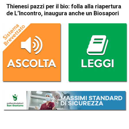
Thienesi pazzi per il bio: folla alla riapertura
de L’Incontro, inaugura anche un Biosapori
Home
Thiene
Attualità
In Evidenza
Thiene
Thienesi pazzi per il bio: folla
alla riapertura de L’Incontro,
inaugura anche un Biosapori
Da
Mariagrazia Bonollo
17 Settembre 2017
(aggiornato il
17 Settembre 2017 18:58
)
ASCOLTA L'AUDIO