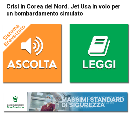
Crisi in Corea del Nord. Jet Usa in volo per
un bombardamento simulato
Home
Politica Esteri
Politica Esteri
Crisi in Corea del Nord. Jet
Usa in volo per un
bombardamento simulato
Da
Redazione Nazionale
18 Settembre 2017
(aggiornato il
18 Settembre 2017 17:44
)
ASCOLTA L'AUDIO