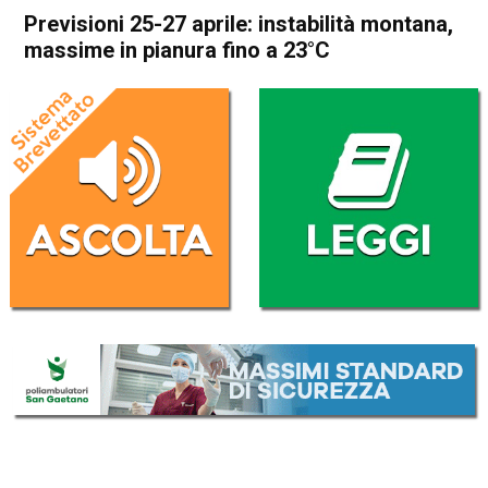
Previsioni 25-27 aprile: instabilità montana,
massime in pianura fino a 23°C
Home
Meteo
In Evidenza
Meteo
Previsioni 25-27 aprile:
instabilità montana, massime
in pianura fino a 23°C
Da
Davide Deganello
24 Aprile 2025
(aggiornato il
24 Aprile 2025 19:54
)
ASCOLTA L'AUDIO