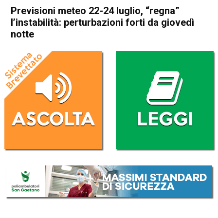
Previsioni meteo 22-24 luglio, “regna”
l’instabilità: perturbazioni forti da giovedì
notte
Home
Meteo
In Evidenza
Meteo
Previsioni meteo 22-24 luglio,
“regna” l’instabilità:
perturbazioni forti da giovedì
notte
Da
Omar Dal Maso
22 Luglio 2025
(aggiornato il
22 Luglio 2025 11:56
)