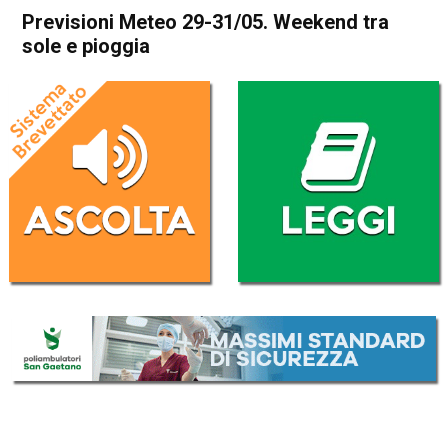
Previsioni Meteo 29-31/05. Weekend tra
sole e pioggia
Home
Meteo
In Evidenza
Meteo
Previsioni Meteo 29-31/05.
Weekend tra sole e pioggia
Da
Davide Deganello
29 Maggio 2020
(aggiornato il
29 Maggio 2020 9:48
)
ASCOLTA L'AUDIO
Lettore
00:00
00:00