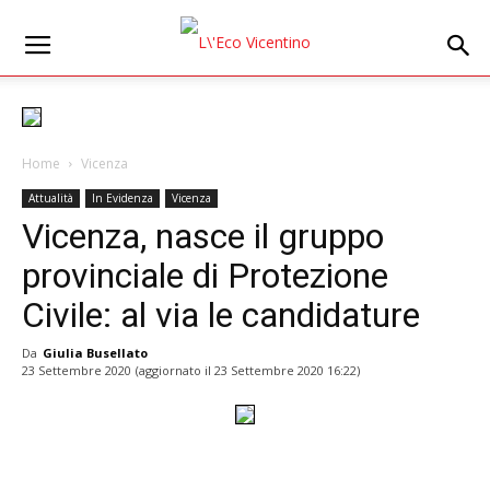
Home
Vicenza
Attualità
In Evidenza
Vicenza
Vicenza, nasce il gruppo
provinciale di Protezione
Civile: al via le candidature
Da
Giulia Busellato
23 Settembre 2020
(aggiornato il
23 Settembre 2020 16:22
)