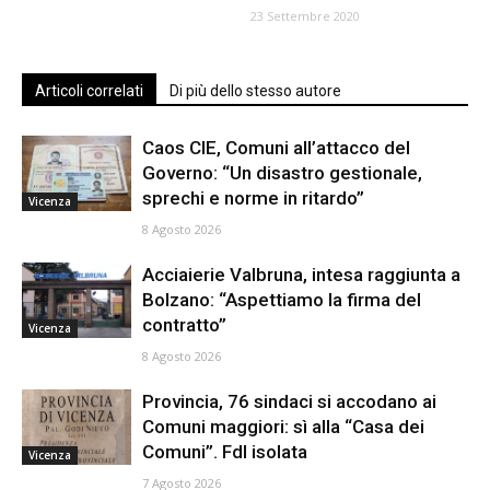
23 Settembre 2020
Articoli correlati
Di più dello stesso autore
Caos CIE, Comuni all’attacco del
Governo: “Un disastro gestionale,
sprechi e norme in ritardo”
Vicenza
8 Agosto 2026
Acciaierie Valbruna, intesa raggiunta a
Bolzano: “Aspettiamo la firma del
contratto”
Vicenza
8 Agosto 2026
Provincia, 76 sindaci si accodano ai
Comuni maggiori: sì alla “Casa dei
Comuni”. FdI isolata
Vicenza
7 Agosto 2026