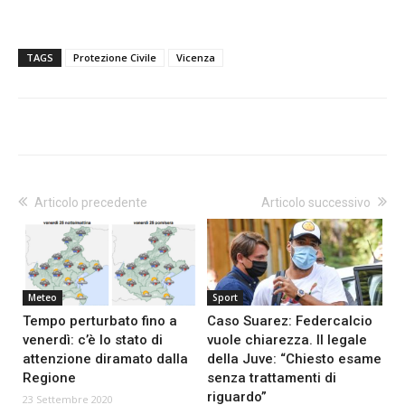
TAGS
Protezione Civile
Vicenza
Articolo precedente
Articolo successivo
Meteo
Sport
Tempo perturbato fino a
Caso Suarez: Federcalcio
venerdì: c’è lo stato di
vuole chiarezza. Il legale
attenzione diramato dalla
della Juve: “Chiesto esame
Regione
senza trattamenti di
riguardo”
23 Settembre 2020