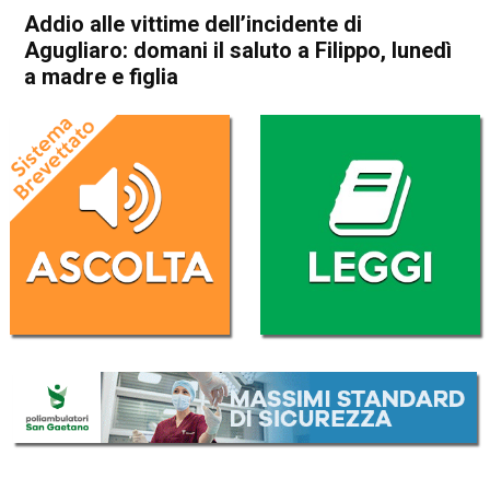
Addio alle vittime dell’incidente di
Agugliaro: domani il saluto a Filippo, lunedì
a madre e figlia
Home
Noventa Vicentina
Longare
Noventa Vicentina
Agugliaro
Barbarano Mossano
Cronaca
In Evidenza
Longare
Nanto
Orgiano
Addio alle vittime
dell’incidente di Agugliaro:
domani il saluto a Filippo,
lunedì a madre e figlia
Da
Omar Dal Maso
1 Aprile 2022
(aggiornato il
1 Aprile 2022 22:29
)