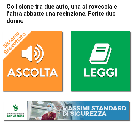
Collisione tra due auto, una si rovescia e
l’altra abbatte una recinzione. Ferite due
donne
Home
Noventa Vicentina
Pojana Maggiore
Cronaca
In Evidenza
Noventa Vicentina
Pojana Maggiore
Collisione tra due auto, una si
rovescia e l’altra abbatte una
recinzione. Ferite due donne
Da
Omar Dal Maso
8 Luglio 2021
(aggiornato il
8 Luglio 2021 16:16
)
ASCOLTA L'AUDIO