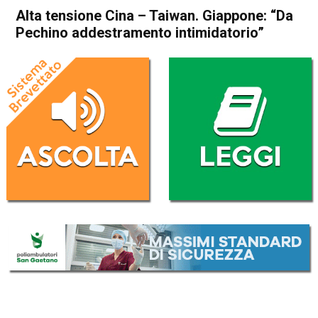
Alta tensione Cina – Taiwan. Giappone: “Da
Pechino addestramento intimidatorio”
Home
Politica Esteri
Politica Esteri
Alta tensione Cina – Taiwan.
Giappone: “Da Pechino
addestramento intimidatorio”
Da
Redazione Nazionale
11 Aprile 2023
(aggiornato il
11 Aprile 2023 16:18
)
ASCOLTA L'AUDIO