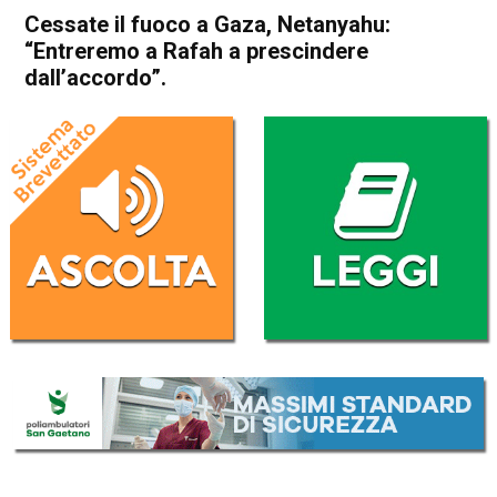
Cessate il fuoco a Gaza, Netanyahu:
“Entreremo a Rafah a prescindere
dall’accordo”.
Home
Politica Esteri
Politica Esteri
Cessate il fuoco a Gaza,
Netanyahu: “Entreremo a
Rafah a prescindere
dall’accordo”.
Da
Redazione Nazionale
18 Febbraio 2024
(aggiornato il
18 Febbraio 2024 23:04
)