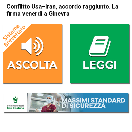
Conflitto Usa–Iran, accordo raggiunto. La
firma venerdì a Ginevra
Home
Politica Esteri
Politica Esteri
Conflitto Usa–Iran, accordo
raggiunto. La firma venerdì a
Ginevra
Da
Redazione Nazionale
15 Giugno 2026
(aggiornato il
15 Giugno 2026 19:01
)
ASCOLTA L'AUDIO