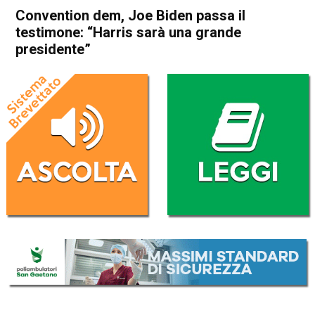
Convention dem, Joe Biden passa il
testimone: “Harris sarà una grande
presidente”
Home
Politica Esteri
Politica Esteri
Convention dem, Joe Biden
passa il testimone: “Harris
sarà una grande presidente”
Da
Redazione Nazionale
20 Agosto 2024
(aggiornato il
20 Agosto 2024 18:14
)
ASCOLTA L'AUDIO