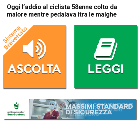
Oggi l’addio al ciclista 58enne colto da
malore mentre pedalava itra le malghe
Home
Asiago
Lusiana Conco
Cronaca
In Evidenza
Asiago
Lusiana Conco
Oggi l’addio al ciclista 58enne
colto da malore mentre
pedalava itra le malghe
Da
Redazione
20 Agosto 2024
(aggiornato il
21 Agosto 2024 0:49
)
ASCOLTA L'AUDIO