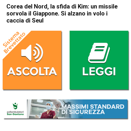
Corea del Nord, la sfida di Kim: un missile
sorvola il Giappone. Si alzano in volo i
caccia di Seul
Home
Politica Esteri
Politica Esteri
Corea del Nord, la sfida di
Kim: un missile sorvola il
Giappone. Si alzano in volo i
caccia di Seul
Da
Redazione Nazionale
29 Agosto 2017