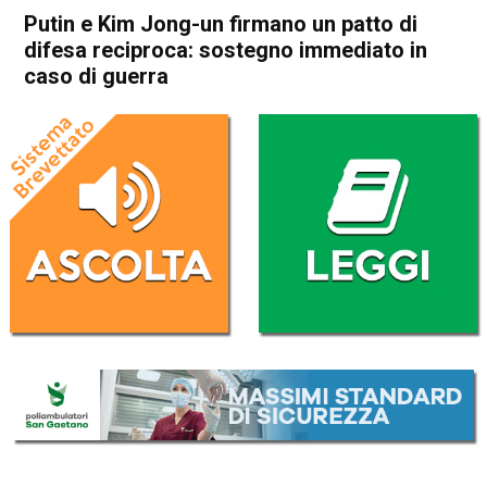
Putin e Kim Jong-un firmano un patto di
difesa reciproca: sostegno immediato in
caso di guerra
Home
Politica Esteri
Politica Esteri
Putin e Kim Jong-un firmano
un patto di difesa reciproca:
sostegno immediato in caso
di guerra
Da
Redazione Nazionale
20 Giugno 2024
(aggiornato il
20 Giugno 2024 15:29
)