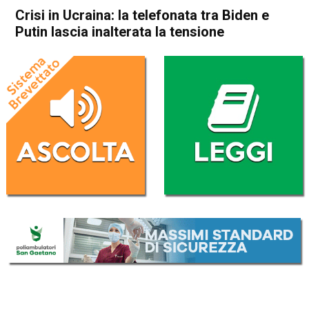
Crisi in Ucraina: la telefonata tra Biden e
Putin lascia inalterata la tensione
Home
Politica Esteri
Politica Esteri
Crisi in Ucraina: la telefonata
tra Biden e Putin lascia
inalterata la tensione
Da
Redazione Nazionale
13 Febbraio 2022
(aggiornato il
14 Febbraio 2022 8:38
)
ASCOLTA L'AUDIO